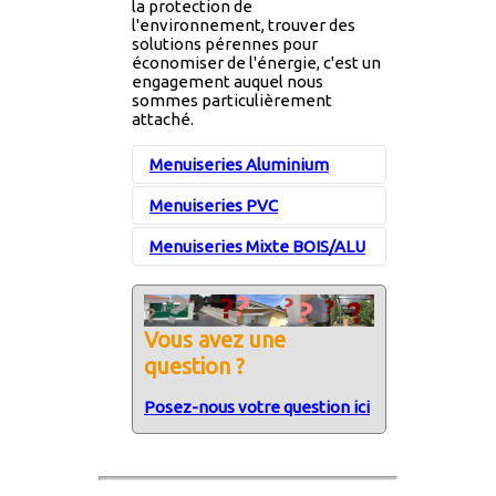
la protection de
l'environnement, trouver des
solutions pérennes pour
économiser de l'énergie, c'est un
engagement auquel nous
sommes particulièrement
attaché.
Menuiseries Aluminium
Menuiseries PVC
Menuiseries Mixte BOIS/ALU
Pour les menuiseries PVC,
HABITAT COMPOSITE
collabore avec
un fabricant
La fenêtre qui n'a que
Vous avez une
des bons côtés...
question ?
Entièrement recyclable,
Le concept 
produit à partir de matières
Posez-nous votre question ici
avantages d
premières abondantes,
l’Aluminium ne nécessite
aucun entretien spéciﬁque.
Côté exté